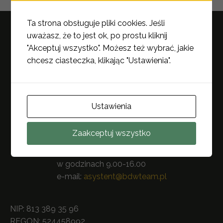
Ta strona obsługuje pliki cookies. Jeśli
uważasz, że to jest ok, po prostu kliknij
"Akceptuj wszystko". Możesz też wybrać, jakie
chcesz ciasteczka, klikając "Ustawienia".
Ustawienia
BDW Team sp. z o.o.
ul. Rejtana 53a lok. 201
Zaakceptuj wszystko
35-326 Rzeszów
infolinia:
+48 (17) 23 05 959
w godzinach 9.00-16.00
e-mail:
asystent@bdwteam.pl
NIP: 813 389 35 96
REGON: 524458992