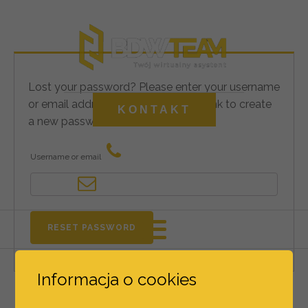
Lost your password? Please enter your username
or email address. You will receive a link to create
KONTAKT
a new password via email.
(17) 23 05 959
Username or email
asystent@bdwteam.pl
RESET PASSWORD
Informacja o cookies