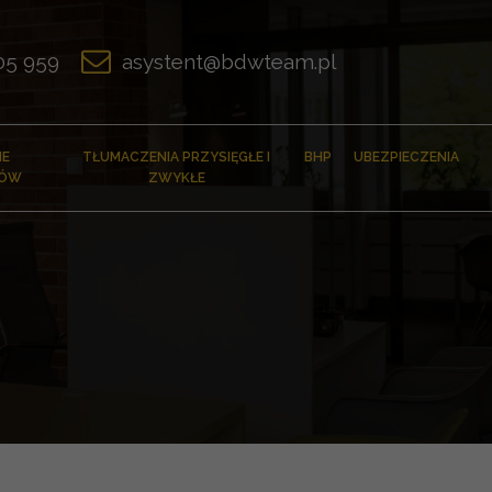
 05 959
asystent@bdwteam.pl
IE
TŁUMACZENIA PRZYSIĘGŁE I
BHP
UBEZPIECZENIA
TÓW
ZWYKŁE